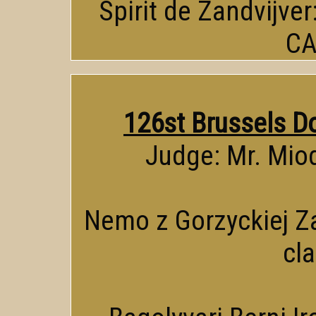
Spirit de Zandvijver
CA
126st Brussels D
Judge: Mr. Mio
Nemo z Gorzyckiej Za
cl