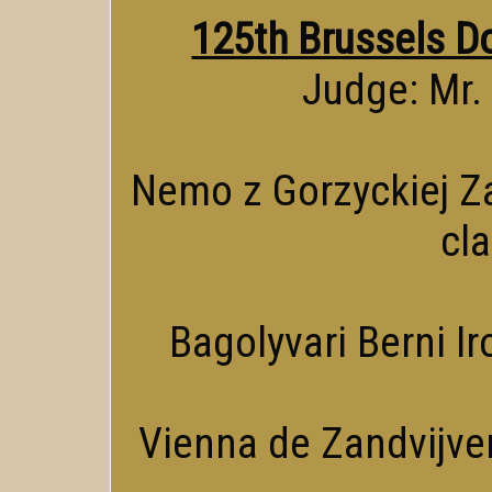
125th Brussels D
Judge: Mr. 
Nemo z Gorzyckiej Za
cl
Bagolyvari Berni Ir
Vienna de Zandvijver