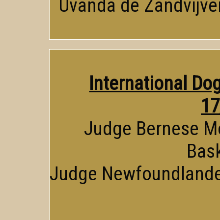
Uvanda de Zandvijver
International Do
17
Judge Bernese Mo
Bas
Judge Newfoundlande