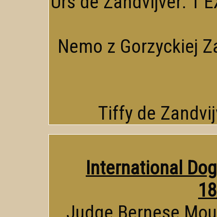
Urs de Zandvijver: 1 EX
Nemo z Gorzyckiej Za
Tiffy de Zandvij
International Do
18
Judge Bernese Moun